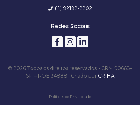
(11) 92192-2202
Redes Sociais
©
2026
Todos os direitos reservados.
• CRM 90668-
SP – RQE 34888 • Criado por
CRIHÁ
Políticas de Privacidade